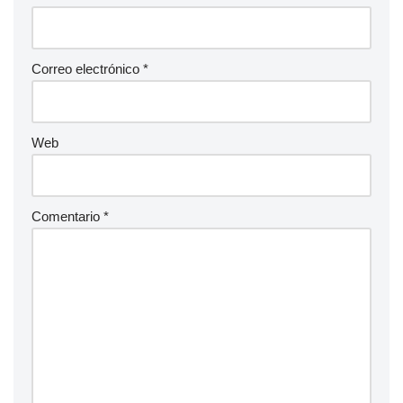
n
a
ti
v
Correo electrónico
*
e
:
Web
Comentario
*