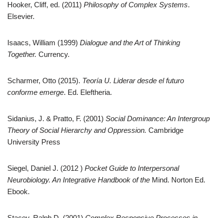
Hooker, Cliff, ed. (2011)
Philosophy of Complex Systems
.
Elsevier.
Isaacs, William (1999)
Dialogue and the Art of Thinking
Together.
Currency.
Scharmer, Otto (2015).
Teoría U. Liderar desde el futuro
conforme emerge
. Ed. Eleftheria.
Sidanius, J. & Pratto, F. (2001)
Social Dominance: An Intergroup
Theory of Social Hierarchy and Oppression.
Cambridge
University Press
Siegel, Daniel J. (2012 )
Pocket Guide to Interpersonal
Neurobiology. An Integrative Handbook of the
Mind. Norton Ed.
Ebook.
Stacey, Ralph D. (2001)
Complex Responsive Processes in