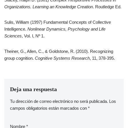
Organizations. Learning an Knowledge Creation
. Routledge Ed.
Sulis, William (1997) Fundamental Concepts of Collective
Intelligence.
Nonlinear Dynamics, Psychology and Life
Sciences
, Vol. I, Nº 1.
Theiner, G., Allen, C., & Goldstone, R. (2010). Recognizing
group cognition.
Cognitive Systems Research
, 11, 378-395.
Deja una respuesta
Tu dirección de correo electrónico no será publicada.
A
Los
campos obligatorios están marcados con
lt
*
e
r
Nombre
*