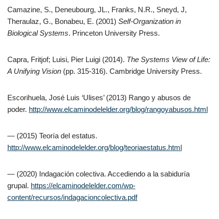
Camazine, S., Deneubourg, JL., Franks, N.R., Sneyd, J,
Theraulaz, G., Bonabeu, E. (2001)
Self-Organization in
Biological Systems
. Princeton University Press.
Capra, Fritjof; Luisi, Pier Luigi (2014).
The Systems View of Life:
A Unifying Vision
(pp. 315-316). Cambridge University Press.
Escorihuela, José Luis ‘Ulises’ (2013) Rango y abusos de
poder.
http://www.elcaminodelelder.org/blog/rangoyabusos.html
— (2015) Teoría del estatus.
http://www.elcaminodelelder.org/blog/teoriaestatus.html
— (2020) Indagación colectiva. Accediendo a la sabiduría
grupal.
https://elcaminodelelder.com/wp-
content/recursos/indagacioncolectiva.pdf