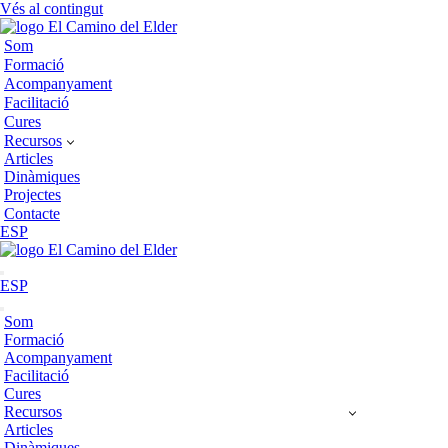
Vés al contingut
Som
Formació
Acompanyament
Facilitació
Cures
Recursos
Articles
Dinàmiques
Projectes
Contacte
ESP
Menú
ESP
de
navegació
Menú
Som
de
Formació
navegació
Acompanyament
Facilitació
Cures
Recursos
Articles
Dinàmiques