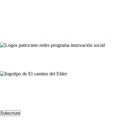
Dinàmica per millorar l’escolta en els equips: Escoltar a tres nivells
Formació per a la cultura del feedback
Dinàmica per a distingir fets d’interpretacions: L’escala de les inferènci
El Camino del Elder
|
Avis Legal
|
Política de privacitat
|
Política de co
Contacta’ns
Avda. Meridiana 335, Barcelona
(+34) 659 270 448
info@elcaminodelelder.com
Segueix-nos
Subscriure
Llegeix-nos
Dinàmica per millorar l’escolta en els equips: Escoltar a tres nivells
Formació per a la cultura del feedback
Dinàmica per a distingir fets d’interpretacions: L’escala de les inferènci