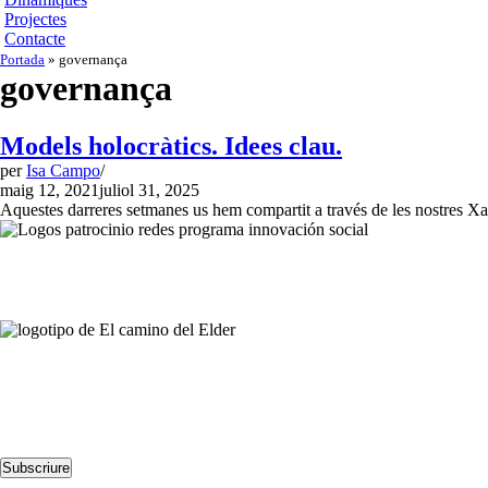
Projectes
Contacte
Portada
»
governança
governança
Models holocràtics. Idees clau.
per
Isa Campo
maig 12, 2021
juliol 31, 2025
Aquestes darreres setmanes us hem compartit a través de les nostres Xa
Contacta’ns
Avda. Meridiana 335, Barcelona
(+34) 659 270 448
info@elcaminodelelder.com
Segueix-nos
Subscriure
Llegeix-nos