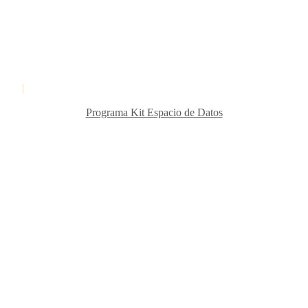
es
okies
|
Declaració d'accessibilitat
Programa Kit Espacio de Datos
es