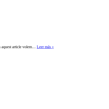
Models
En aquest article volem…
Leer más »
holocràtics.
Idees
clau.