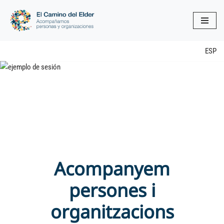
Vés
al
contingut
ESP
Acompanyem
persones i
organitzacions