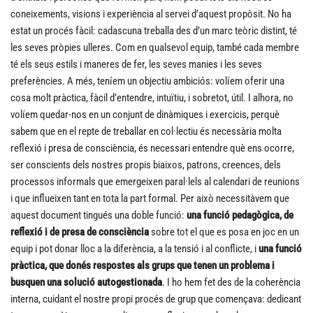
coneixements, visions i experiència al servei d’aquest propòsit. No ha
estat un procés fàcil: cadascuna treballa des d’un marc teòric distint, té
les seves pròpies ulleres. Com en qualsevol equip, també cada membre
té els seus estils i maneres de fer, les seves manies i les seves
preferències. A més, teníem un objectiu ambiciós: volíem oferir una
cosa molt pràctica, fàcil d’entendre, intuïtiu, i sobretot, útil. I alhora, no
volíem quedar-nos en un conjunt de dinàmiques i exercicis, perquè
sabem que en el repte de treballar en col·lectiu és necessària molta
reflexió i presa de consciència, és necessari entendre què ens ocorre,
ser conscients dels nostres propis biaixos, patrons, creences, dels
processos informals que emergeixen paral·lels al calendari de reunions
i que influeixen tant en tota la part formal. Per això necessitàvem que
aquest document tingués una doble funció:
una funció pedagògica, de
reflexió i de presa de consciència
sobre tot el que es posa en joc en un
equip i pot donar lloc a la diferència, a la tensió i al conflicte, i
una funció
pràctica, que donés respostes als grups que tenen un problema i
busquen una solució autogestionada
. I ho hem fet des de la coherència
interna, cuidant el nostre propi procés de grup que començava: dedicant