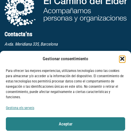
Contacta’ns
Avda. Meridiana 335, Barcelona
(+34) 659 270 448
Gestionar consentimiento
info@elcaminodelelder.com
Para ofrecer las mejores experiencias, utilizamos tecnologías como las cookies
Segueix-nos
para almacenar y/o acceder a la información del dispositivo. El consentimiento de
estas tecnologías nos permitirá procesar datos como el comportamiento de
navegación o las identificaciones únicas en este sitio. No consentir o retirar el
Subscriure
consentimiento, puede afectar negativamente a ciertas características y
funciones.
Llegeix-nos
Gestiona els serveis
Dinàmica per millorar l’escolta en els equips: Escoltar a tres nivells
Formació per a la cultura del feedback
Aceptar