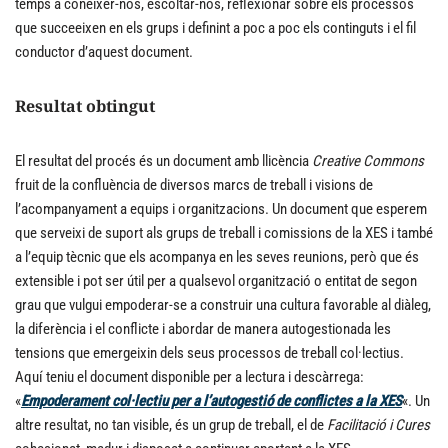
temps a conèixer-nos, escoltar-nos, reflexionar sobre els processos
que succeeixen en els grups i definint a poc a poc els continguts i el fil
conductor d’aquest document.
Resultat obtingut
El resultat del procés és un document amb llicència
Creative Commons
fruit de la confluència de diversos marcs de treball i visions de
l’acompanyament a equips i organitzacions. Un document que esperem
que serveixi de suport als grups de treball i comissions de la XES i també
a l’equip tècnic que els acompanya en les seves reunions, però que és
extensible i pot ser útil per a qualsevol organització o entitat de segon
grau que vulgui empoderar-se a construir una cultura favorable al diàleg,
la diferència i el conflicte i abordar de manera autogestionada les
tensions que emergeixin dels seus processos de treball col·lectius.
Aquí teniu el document disponible per a lectura i descàrrega:
«
Empoderament col·lectiu per a l’autogestió de conflictes a la XES
«. Un
altre resultat, no tan visible, és un grup de treball, el de
Facilitació i Cures