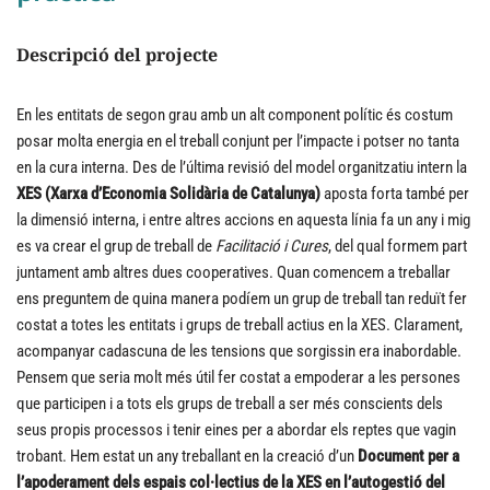
Descripció del projecte
En les entitats de segon grau amb un alt component polític és costum
posar molta energia en el treball conjunt per l’impacte i potser no tanta
en la cura interna. Des de l’última revisió del model organitzatiu intern la
XES (Xarxa d’Economia Solidària de Catalunya)
aposta forta també per
la dimensió interna, i entre altres accions en aquesta línia fa un any i mig
es va crear el grup de treball de
Facilitació i Cures
, del qual formem part
juntament amb altres dues cooperatives. Quan comencem a treballar
ens preguntem de quina manera podíem un grup de treball tan reduït fer
costat a totes les entitats i grups de treball actius en la XES. Clarament,
acompanyar cadascuna de les tensions que sorgissin era inabordable.
Pensem que seria molt més útil fer costat a empoderar a les persones
que participen i a tots els grups de treball a ser més conscients dels
seus propis processos i tenir eines per a abordar els reptes que vagin
trobant. Hem estat un any treballant en la creació d’un
Document per a
l’apoderament dels espais col·lectius de la XES en l’autogestió del