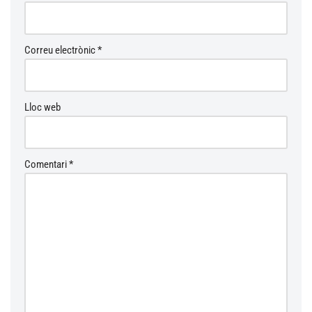
a
ti
v
Correu electrònic
*
e
:
Lloc web
Comentari
*