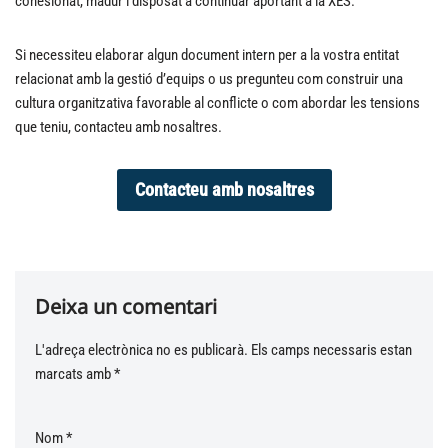
cohesionat, madur i disposat a continuar aportant a la XES.
Si necessiteu elaborar algun document intern per a la vostra entitat
relacionat amb la gestió d’equips o us pregunteu com construir una
cultura organitzativa favorable al conflicte o com abordar les tensions
que teniu, contacteu amb nosaltres.
Contacteu amb nosaltres
Deixa un comentari
L'adreça electrònica no es publicarà.
A
Els camps necessaris estan
marcats amb
lt
*
e
r
Nom
*
n