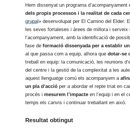
Hem dissenyat un programa d’acompanyament en
dels propis processos i la realitat de cada ce
grupa
l» desenvolupat per El Camino del Elder. 
les seves fortaleses i àrees de millora i servei
l’acompanyament, amb la identificació de possi
fase de
formació dissenyada per a establir u
al que passa com a equip, alhora que
dotar-se 
treball en equip: la comunicació, les reunions d’
del centre i la gestió de la complexitat a les a
aquest llenguatge comú els acompanyem a
afin
un pla d’acció
per a abordar el repte triat en 
procés i
mesurem l’impacte
en l’equip i en el 
temps els canvis i continuar treballant en això.
Resultat obtingut