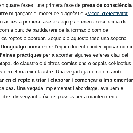
 quatre fases: una primera fase de
presa de consciència
ntre
mitjançant el model de diagnòstic «
Model d’efectivitat
En aquesta primera fase els equips prenen consciència de
x com a punt de partida tant de la formació com de
bles reptes a abordar. Segueix a aquesta fase una segona
n llenguatge comú
entre l’equip docent i poder «posar nom»
d’eines pràctiques
per a abordar algunes esferes clau del
etapa, de claustre o d’altres comissions o espais col·lectius
ules i en el mateix claustre. Una vegada ja comptem amb
ar en el repte a triar i elaborar i començar a implementar
cada cas. Una vegada implementat l’abordatge, avaluem el
centre, dissenyant pròxims passos per a mantenir en el