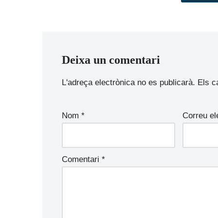
Deixa un comentari
L'adreça electrònica no es publicarà.
A
Els 
lt
e
Nom
*
Correu el
r
n
a
Comentari
*
ti
v
e
: