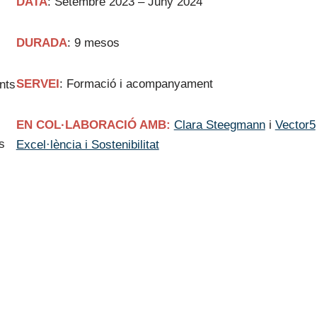
DATA
: Setembre 2023 – Juny 2024
DURADA
: 9 mesos
SERVEI
: Formació i acompanyament
nts
EN COL·LABORACIÓ AMB:
Clara Steegmann
i
Vector5
s
Excel·lència i Sostenibilitat