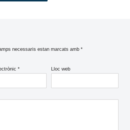
camps necessaris estan marcats amb
*
ectrònic
*
Lloc web