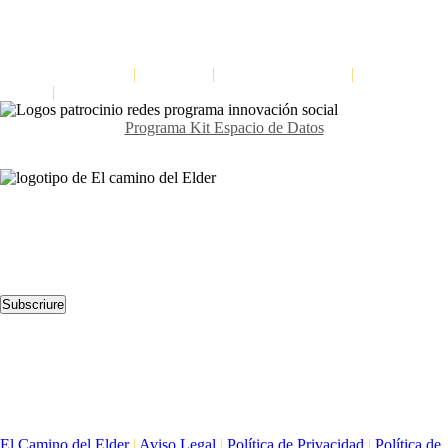
Dinàmica per a distingir fets d’interpretacions: L’escala de les
inferències
El Camino del Elder
|
Avis Legal
|
Política de privacitat
|
Política de
cookies
|
Declaració d'accessibilitat
Programa Kit Espacio de Datos
Contacta’ns
Avda. Meridiana 335, Barcelona
(+34) 659 270 448
info@elcaminodelelder.com
Segueix-nos
Subscriure
Llegeix-nos
Dinàmica per millorar l’escolta en els equips: Escoltar a tres nivells
Formació per a la cultura del feedback
Dinàmica per a distingir fets d’interpretacions: L’escala de les
inferències
El Camino del Elder
|
Aviso Legal
|
Política de Privacidad
|
Política de