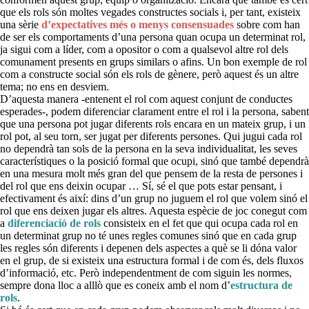
que els rols són moltes vegades constructes socials i, per tant, existeix
una sèrie
d’expectatives més o menys consensuades
sobre com han
de ser els comportaments d’una persona quan ocupa un determinat rol,
ja sigui com a líder, com a opositor o com a qualsevol altre rol dels
comunament presents en grups similars o afins. Un bon exemple de rol
com a constructe social són els rols de gènere, però aquest és un altre
tema; no ens en desviem.
D’aquesta manera -entenent el rol com aquest conjunt de conductes
esperades-, podem diferenciar clarament entre el rol i la persona, sabent
que una persona pot jugar diferents rols encara en un mateix grup, i un
rol pot, al seu torn, ser jugat per diferents persones. Qui jugui cada rol
no dependrà tan sols de la persona en la seva individualitat, les seves
característiques o la posició formal que ocupi, sinó que també dependrà
en una mesura molt més gran del que pensem de la resta de persones i
del rol que ens deixin ocupar … Sí, sé el que pots estar pensant, i
efectivament és així: dins d’un grup no juguem el rol que volem sinó el
rol que ens deixen jugar els altres. Aquesta espècie de joc conegut com
a
diferenciació de rols
consisteix en el fet que qui ocupa cada rol en
un determinat grup no té unes regles comunes sinó que en cada grup
les regles són diferents i depenen dels aspectes a què se li dóna valor
en el grup, de si existeix una estructura formal i de com és, dels fluxos
d’informació, etc. Però independentment de com siguin les normes,
sempre dona lloc a alllò que es coneix amb el nom d’
estructura de
rols
.