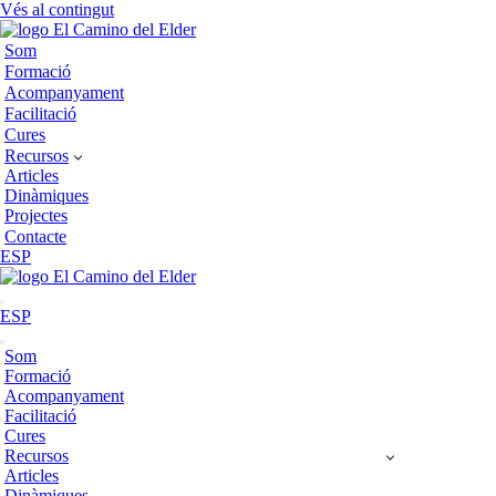
Vés al contingut
Som
Formació
Acompanyament
Facilitació
Cures
Recursos
Articles
Dinàmiques
Projectes
Contacte
ESP
Menú
ESP
de
navegació
Menú
Som
de
Formació
navegació
Acompanyament
Facilitació
Cures
Recursos
Articles
Dinàmiques