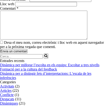
Lloc web
Comentari
*
Desa el meu nom, correu electrònic i lloc web en aquest navegador
per a la pròxima vegada que comenti.
Cerca...
Entrades recents
Dinàmica per millorar l’escolta en els equips: Escoltar a tres nivells
Formació per a la cultura del feedback
Dinàmica per a distingir fets d’interpretacions: L’escala de les
inferències
Categories
Activitats
(2)
Articles
(22)
Conflicte
(1)
Destacats
(11)
Dinàmiques
(21)