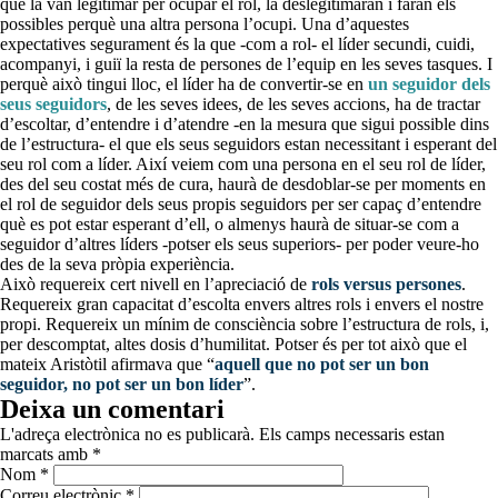
que la van legitimar per ocupar el rol, la deslegitimaran i faran els
possibles perquè una altra persona l’ocupi. Una d’aquestes
expectatives segurament és la que -com a rol- el líder secundi, cuidi,
acompanyi, i guiï la resta de persones de l’equip en les seves tasques. I
perquè això tingui lloc, el líder ha de convertir-se en
un seguidor dels
seus seguidors
, de les seves idees, de les seves accions, ha de tractar
d’escoltar, d’entendre i d’atendre -en la mesura que sigui possible dins
de l’estructura- el que els seus seguidors estan necessitant i esperant del
seu rol com a líder. Així veiem com una persona en el seu rol de líder,
des del seu costat més de cura, haurà de desdoblar-se per moments en
el rol de seguidor dels seus propis seguidors per ser capaç d’entendre
què es pot estar esperant d’ell, o almenys haurà de situar-se com a
seguidor d’altres líders -potser els seus superiors- per poder veure-ho
des de la seva pròpia experiència.
Això requereix cert nivell en l’apreciació de
rols versus persones
.
Requereix gran capacitat d’escolta envers altres rols i envers el nostre
propi. Requereix un mínim de consciència sobre l’estructura de rols, i,
per descomptat, altes dosis d’humilitat. Potser és per tot això que el
mateix Aristòtil afirmava que “
aquell que no pot ser un bon
seguidor, no pot ser un bon líder
”.
Deixa un comentari
L'adreça electrònica no es publicarà.
Els camps necessaris estan
marcats amb
*
Nom
*
Correu electrònic
*