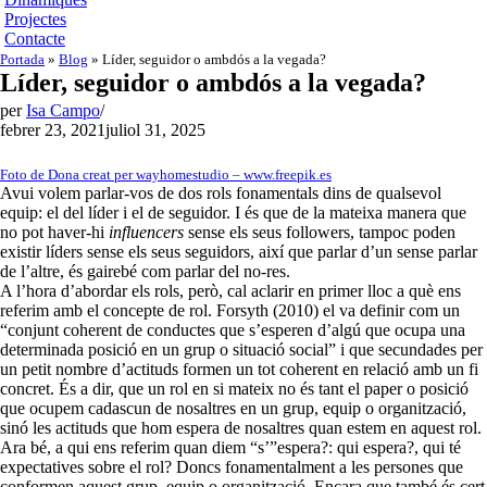
Projectes
Contacte
Portada
»
Blog
»
Líder, seguidor o ambdós a la vegada?
Líder, seguidor o ambdós a la vegada?
per
Isa Campo
febrer 23, 2021
juliol 31, 2025
Foto de Dona creat per wayhomestudio – www.freepik.es
Avui volem parlar-vos de dos rols fonamentals dins de qualsevol
equip: el del líder i el de seguidor. I és que de la mateixa manera que
no pot haver-hi
influencers
sense els seus followers, tampoc poden
existir líders sense els seus seguidors, així que parlar d’un sense parlar
de l’altre, és gairebé com parlar del no-res.
A l’hora d’abordar els rols, però, cal aclarir en primer lloc a què ens
referim amb el concepte de rol. Forsyth (2010) el va definir com un
“conjunt coherent de conductes que s’esperen d’algú que ocupa una
determinada posició en un grup o situació social” i que secundades per
un petit nombre d’actituds formen un tot coherent en relació amb un fi
concret. És a dir, que un rol en si mateix no és tant el paper o posició
que ocupem cadascun de nosaltres en un grup, equip o organització,
sinó les actituds que hom espera de nosaltres quan estem en aquest rol.
Ara bé, a qui ens referim quan diem “s’”espera?: qui espera?, qui té
expectatives sobre el rol? Doncs fonamentalment a les persones que
conformen aquest grup, equip o organització. Encara que també és cert