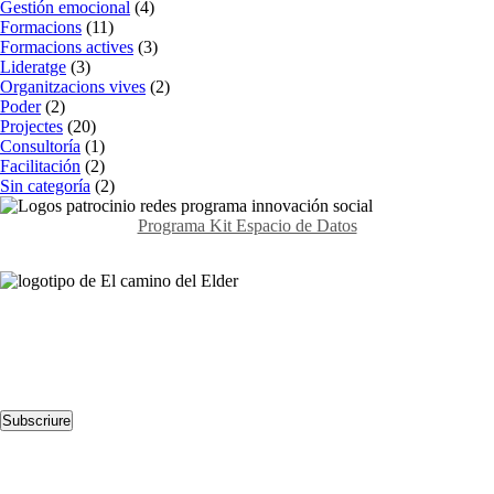
Gestión emocional
(4)
Formacions
(11)
Formacions actives
(3)
Lideratge
(3)
Organitzacions vives
(2)
Poder
(2)
Projectes
(20)
Consultoría
(1)
Facilitación
(2)
Sin categoría
(2)
Programa Kit Espacio de Datos
Contacta’ns
Avda. Meridiana 335, Barcelona
(+34) 659 270 448
info@elcaminodelelder.com
Segueix-nos
Subscriure
Llegeix-nos
Dinàmica per millorar l’escolta en els equips: Escoltar a tres nivells
Formació per a la cultura del feedback