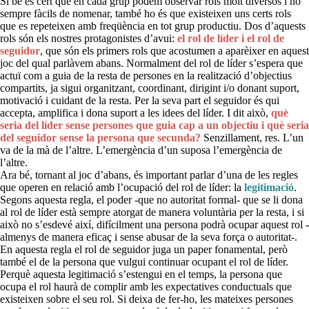
Si bé és cert que en cada grup podem observar rols molt diversos i no
sempre fàcils de nomenar, també ho és que existeixen uns certs rols
que es repeteixen amb freqüència en tot grup productiu. Dos d’aquests
rols són els nostres protagonistes d’avui:
el rol de líder i el rol de
seguidor
, que són els primers rols que acostumen a aparèixer en aquest
joc del qual parlàvem abans. Normalment del rol de líder s’espera que
actuï com a guia de la resta de persones en la realització d’objectius
compartits, ja sigui organitzant, coordinant, dirigint i/o donant suport,
motivació i cuidant de la resta. Per la seva part el seguidor és qui
accepta, amplifica i dona suport a les idees del líder. I dit això,
què
seria del líder sense persones que guia cap a un objectiu i què seria
del seguidor sense la persona que secunda?
Senzillament, res. L’un
va de la mà de l’altre. L’emergència d’un suposa l’emergència de
l’altre.
Ara bé, tornant al joc d’abans, és important parlar d’una de les regles
que operen en relació amb l’ocupació del rol de líder: la
legitimació
.
Segons aquesta regla, el poder -que no autoritat formal- que se li dona
al rol de líder està sempre atorgat de manera voluntària per la resta, i si
això no s’esdevé així, difícilment una persona podrà ocupar aquest rol -
almenys de manera eficaç i sense abusar de la seva força o autoritat-.
En aquesta regla el rol de seguidor juga un paper fonamental, però
també el de la persona que vulgui continuar ocupant el rol de líder.
Perquè aquesta legitimació s’estengui en el temps, la persona que
ocupa el rol haurà de complir amb les expectatives conductuals que
existeixen sobre el seu rol. Si deixa de fer-ho, les mateixes persones