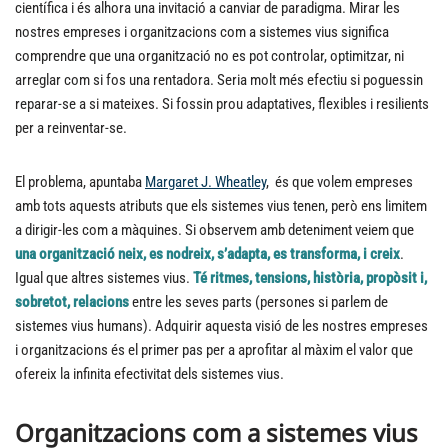
científica i és alhora una invitació a canviar de paradigma. Mirar les
nostres empreses i organitzacions com a sistemes vius significa
comprendre que una organització no es pot controlar, optimitzar, ni
arreglar com si fos una rentadora. Seria molt més efectiu si poguessin
reparar-se a si mateixes. Si fossin prou adaptatives, flexibles i resilients
per a reinventar-se.
El problema, apuntaba
Margaret J. Wheatley
, és que volem empreses
amb tots aquests atributs que els sistemes vius tenen, però ens limitem
a dirigir-les com a màquines. Si observem amb deteniment veiem que
una organització neix, es nodreix, s’adapta, es transforma, i creix
.
Igual que altres sistemes vius.
Té ritmes, tensions, història, propòsit i,
sobretot, relacions
entre les seves parts (persones si parlem de
sistemes vius humans). Adquirir aquesta visió de les nostres empreses
i organitzacions és el primer pas per a aprofitar al màxim el valor que
ofereix la infinita efectivitat dels sistemes vius.
Organitzacions com a sistemes vius