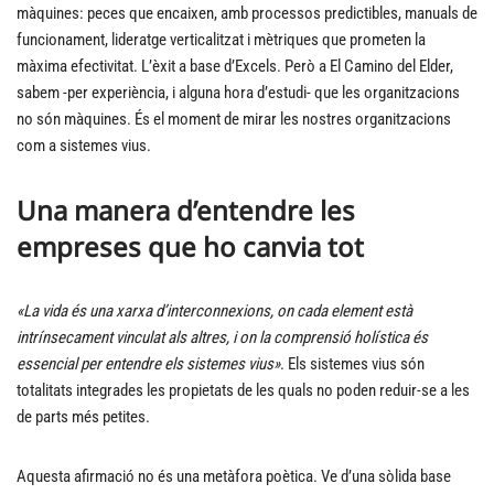
màquines: peces que encaixen, amb processos predictibles, manuals de
funcionament, lideratge verticalitzat i mètriques que prometen la
màxima efectivitat. L’èxit a base d’Excels. Però a El Camino del Elder,
sabem -per experiència, i alguna hora d’estudi- que les organitzacions
no són màquines. És el moment de mirar les nostres organitzacions
com a sistemes vius.
Una manera d’entendre les
empreses que ho canvia tot
«La vida és una xarxa d’interconnexions, on cada element està
intrínsecament vinculat als altres, i on la comprensió holística és
essencial per entendre els sistemes vius»
. Els sistemes vius són
totalitats integrades les propietats de les quals no poden reduir-se a les
de parts més petites.
Aquesta afirmació no és una metàfora poètica. Ve d’una sòlida base