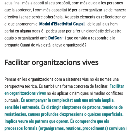
seus fins i més s’acosti al seu propòsit, com més cuida a les persones
que la sostenen, i com més capacitat té per a reorganitzar-se de manera
efectiva i sense perdre coherència. Aquests elements es reflecteixen en
el que anomenem el
Model d’Efectivitat Grupal
, -del qual ja us hem
parlat en alguna ocasió i podeu usar per a fer un diagnòstic del vostre
equip o organització amb
DefCon
– i que convida a respondre a la
pregunta Quant de viva està la teva organització?
Facilitar organitzacions vives
Pensar en les organitzacions com a sistemes vius no és només una
perspectiva teòrica. És també una forma concreta de facilitar.
Facilitar
en organitzacions vives
no és aplicar dinàmiques ni mediar conflictes
puntuals.
És acompanyar la complexitat amb una mirada àmplia,
sensible i entrenada. És distingir símptomes de patrons, tensions de
resistències, causes profundes d’expressions o queixes superficials.
Implica veure els patrons que operen. És comprendre que els
processos formals (organigrames, reunions, procediments) conviuen i