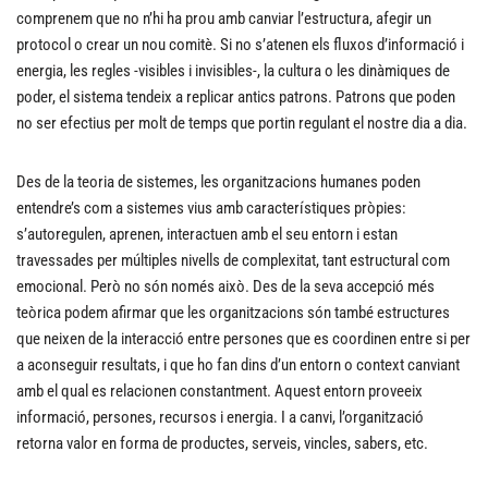
comprenem que no n’hi ha prou amb canviar l’estructura, afegir un
protocol o crear un nou comitè. Si no s’atenen els fluxos d’informació i
energia, les regles -visibles i invisibles-, la cultura o les dinàmiques de
poder, el sistema tendeix a replicar antics patrons. Patrons que poden
no ser efectius per molt de temps que portin regulant el nostre dia a dia.
Des de la teoria de sistemes, les organitzacions humanes poden
entendre’s com a sistemes vius amb característiques pròpies:
s’autoregulen, aprenen, interactuen amb el seu entorn i estan
travessades per múltiples nivells de complexitat, tant estructural com
emocional. Però no són només això. Des de la seva accepció més
teòrica podem afirmar que les organitzacions són també estructures
que neixen de la interacció entre persones que es coordinen entre si per
a aconseguir resultats, i que ho fan dins d’un entorn o context canviant
amb el qual es relacionen constantment. Aquest entorn proveeix
informació, persones, recursos i energia. I a canvi, l’organització
retorna valor en forma de productes, serveis, vincles, sabers, etc.