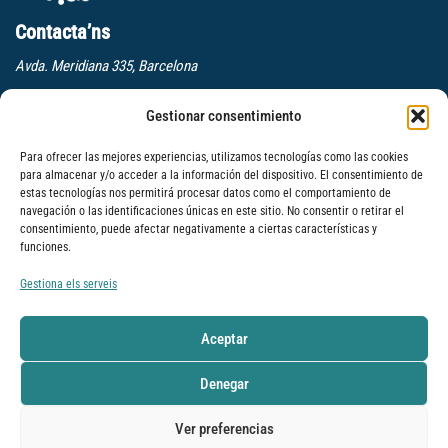
Contacta’ns
Avda. Meridiana 335, Barcelona
(+34) 659 270 448
Gestionar consentimiento
info@elcaminodelelder.com
Para ofrecer las mejores experiencias, utilizamos tecnologías como las cookies
Segueix-nos
para almacenar y/o acceder a la información del dispositivo. El consentimiento de
estas tecnologías nos permitirá procesar datos como el comportamiento de
navegación o las identificaciones únicas en este sitio. No consentir o retirar el
Subscriure
consentimiento, puede afectar negativamente a ciertas características y
funciones.
Llegeix-nos
Gestiona els serveis
Dinàmica per millorar l’escolta en els equips: Escoltar a tres nivells
Formació per a la cultura del feedback
Aceptar
Dinàmica per a distingir fets d’interpretacions: L’escala de les
Denegar
inferències
Ver preferencias