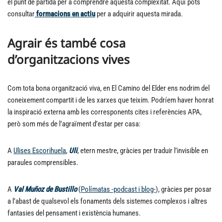
el punt de partida per a comprendre aquesta complexitat. Aquí pots
consultar
formacions en actiu
per a adquirir aquesta mirada.
Agrair és també cosa
d’organitzacions vives
Com tota bona organització viva, en El Camino del Elder ens nodrim del
coneixement compartit i de les xarxes que teixim. Podríem haver honrat
la inspiració externa amb les corresponents cites i referències APA,
però som més de l’agraïment d’estar per casa:
A
Ulises Escorihuela
,
Uli
, etern mestre, gràcies per traduir l’invisible en
paraules comprensibles.
A
Val Muñoz de Bustillo
(
Polímatas -podcast i blog-
), gràcies per posar
a l’abast de qualsevol els fonaments dels sistemes complexos i altres
fantasies del pensament i existència humanes.