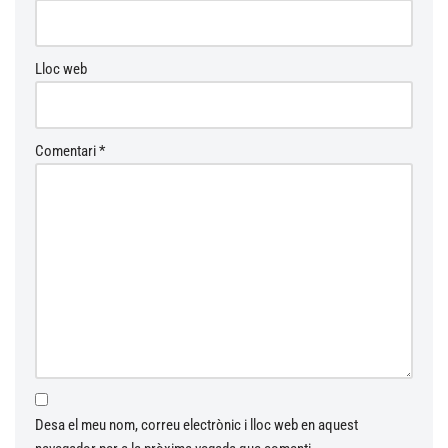
e
:
Lloc web
Comentari
*
Desa el meu nom, correu electrònic i lloc web en aquest