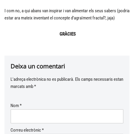
I com no, a qui abans van inspirar i van alimentar els seus sabers (podria
estar ara mateix inventant el concepte d’agraïment fractal?, jaja)
GRÀCIES
Deixa un comentari
L'adreça electrònica no es publicarà.
A
Els camps necessaris estan
marcats amb
lt
*
e
r
Nom
*
n
a
ti
v
Correu electrònic
*