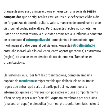
D’aquests processos i interaccions emergeixen una sèrie de
regles
compartides
que configuren les estructures que defineixen el dia a dia
de l’organització: acords, cultura, valors, maneres de coordinar-se o de
distribuir el poder, entre altres. Però aquestes regles no són eternes.
Estan en constant revisió ja que estan sotmeses a la influència constant
de processos d’
autoorganització
-conscients o inconscients- que
modifiquen el patró general del sistema. Aquesta
retroalimentació
entre allò individual i allò col·lectiu, entre agents (persones) i estructura
(regles), és una de les essències de tot sistema viu. També de les
organitzacions.
Els sistemes vius, i per tant les organitzacions, compten amb una
espècie de
membrana
semipermeable que defineix els seus límits:
regula què entra i què surt, qui participa i qui no, com flueix la
informació, quines converses són possibles o quins comportaments
s’han de seguir per a ser “part de”. Aquesta membrana pot ser física
(una seu, un espai) o simbòlica (normes, protocols, identitat). I si està