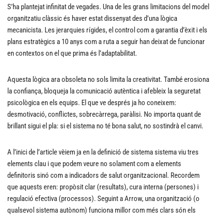
S’ha plantejat infinitat de vegades. Una de les grans limitacions del model
organitzatiu clàssic és haver estat dissenyat des d’una lògica
mecanicista. Les jerarquies rígides, el control com a garantia d’èxit i els
plans estratègics a 10 anys com a ruta a seguir han deixat de funcionar
en contextos on el que prima és l’adaptabilitat.
Aquesta lògica ara obsoleta no sols limita la creativitat. També erosiona
la confiança, bloqueja la comunicació autèntica i afebleix la seguretat
psicològica en els equips. El que ve després ja ho coneixem:
desmotivació, conflictes, sobrecàrrega, paràlisi. No importa quant de
brillant sigui el pla: si el sistema no té bona salut, no sostindrà el canvi.
A l’inici de l’article vèiem ja en la definició de sistema sistema viu tres
elements clau i que podem veure no solament com a elements
definitoris sinó com a indicadors de salut organitzacional. Recordem
que aquests eren: propòsit clar (resultats), cura interna (persones) i
regulació efectiva (processos). Seguint a Arrow, una organització (o
qualsevol sistema autònom) funciona millor com més clars són els