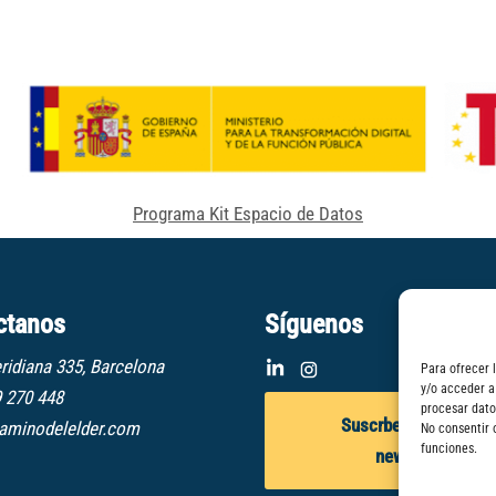
Programa Kit Espacio de Datos
ctanos
Síguenos
ridiana 335, Barcelona
Para ofrecer 
y/o acceder a
9 270 448
procesar dato
Suscrbete a nuestra
aminodelelder.com
No consentir 
funciones.
newsletter