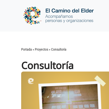
Saltar
al
contenido
Portada
»
Proyectos
»
Consultoría
Consultoría