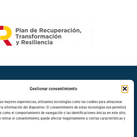
Léenos
Gestionar consentimiento
Dinámica para mejorar la escucha en
las mejores experiencias, utilizamos tecnologías como las cookies para almacenar
 la información del dispositivo. El consentimiento de estas tecnologías nos permitirá
equipos: Escuchar a tres niveles
s como el comportamiento de navegación o las identificaciones únicas en este sitio.
o retirar el consentimiento, puede afectar negativamente a ciertas características y
Formación para la cultura del feedback
Dinámica para distinguir hechos de