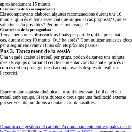
aproximadament 15 minuts.
Conclusions de les acompanyants
Els acompanyants elaboren algunes recomanacions durant uns 10
minuts: quin és el tema essencial que subjeu al cas proposat? Quines
solucions són possibles? Per on es pot avançar?
Conclusions de la protagonista
Temps per a unes observacions finals per part de qui ha presentat el
cas, durant altres 10 minuts: Què ha après? Com utilitzar aquestes idees
per a seguir endavant? Quins són els pròxims passos?
Pas 3. Tancament de la sessió
Una vegada acabat el treball per grups, poden deixar-se uns minuts
més als equips o tornar al cercle i comentar com ha anat el procés i
com es troben protagonistes i acompanyants després de realitzar
l’exercici.
Esperem que aquesta dinàmica et resulti interessant i útil en el teu
treball amb equips. Si tens dubtes o creus que una facilitació externa
pot ser-vos útil, no dubtis a contactar amb nosaltres.
Dinámica de gestión del cambio: Acompañamiento entre iguales desde
la Teoría U
© 2025 by
El camino del Elder SCCL
is licensed under