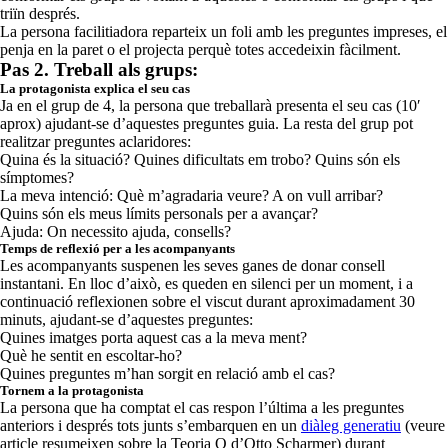
triïn després.
La persona facilitiadora reparteix un foli amb les preguntes impreses, el
penja en la paret o el projecta perquè totes accedeixin fàcilment.
Pas 2. Treball als grups:
La protagonista explica el seu cas
Ja en el grup de 4, la persona que treballarà presenta el seu cas (10′
aprox) ajudant-se d’aquestes preguntes guia. La resta del grup pot
realitzar preguntes aclaridores:
Quina és la situació? Quines dificultats em trobo? Quins són els
símptomes?
La meva intenció: Què m’agradaria veure? A on vull arribar?
Quins són els meus límits personals per a avançar?
Ajuda: On necessito ajuda, consells?
Temps de reflexió per a les acompanyants
Les acompanyants suspenen les seves ganes de donar consell
instantani. En lloc d’això, es queden en silenci per un moment, i a
continuació reflexionen sobre el viscut durant aproximadament 30
minuts, ajudant-se d’aquestes preguntes:
Quines imatges porta aquest cas a la meva ment?
Què he sentit en escoltar-ho?
Quines preguntes m’han sorgit en relació amb el cas?
Tornem a la protagonista
La persona que ha comptat el cas respon l’última a les preguntes
anteriors i després tots junts s’embarquen en un
diàleg generatiu
(veure
article resumeixen sobre la Teoria O d’Otto Scharmer) durant