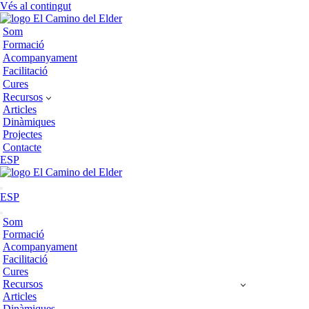
Vés al contingut
Som
Formació
Acompanyament
Facilitació
Cures
Recursos
Articles
Dinàmiques
Projectes
Contacte
ESP
Menú
ESP
de
navegació
Menú
Som
de
Formació
navegació
Acompanyament
Facilitació
Cures
Recursos
Articles
Dinàmiques