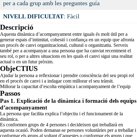
per a cada grup amb les preguntes guía
NIVELL DIFICULTAT
: Fàcil
Descripció
Aquesta dinàmica d’acompanyament entre iguals és molt útil per a
generar espais d’intimitat, cohesió i confiança en un equip que afronta
un procés de canvi organitzacional, cultural o organitzatiu. Serveix
també per a acompanyar a una persona que ha canviat recentment el
seu rol, o per a altres situacions en les quals el canvi sigui una realitat
actual o en un futur pròxim.
ObjeCTIUS
Ajudar la persona a reflexionar i prendre consciència del seu propi rol
en el procés de canvi i a indagar com millorar el seu trànsit.
Millorar la capacitat d’escolta empàtica i acompanyament de l’equip
Passos
Pas 1. Explicació de la dinàmica i formació dels equips
d’acompanyament
La persona que facilita explica l’objectiu i el funcionament de la
dinàmica.
Es conformen grups de 4 persones i decideixen qui treballarà en
aquesta ocasió. Poden demanar-se persones voluntàries per a treballar i
conformar els grups al voltant d’aquestes o conformar els grups i que