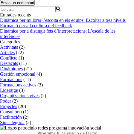
Cerca...
Entrades recents
Dinàmica per millorar l’escolta en els equips: Escoltar a tres nivells
Formació per a la cultura del feedback
Dinàmica per a distingir fets d’interpretacions: L’escala de les
inferències
Categories
Activitats
(2)
Articles
(22)
Conflicte
(1)
Destacats
(11)
Dinàmiques
(21)
Gestión emocional
(4)
Formacions
(11)
Formacions actives
(3)
Lideratge
(3)
Organitzacions vives
(2)
Poder
(2)
Projectes
(20)
Consultoría
(1)
Facilitación
(2)
Sin categoría
(2)
Programa Kit Espacio de Datos