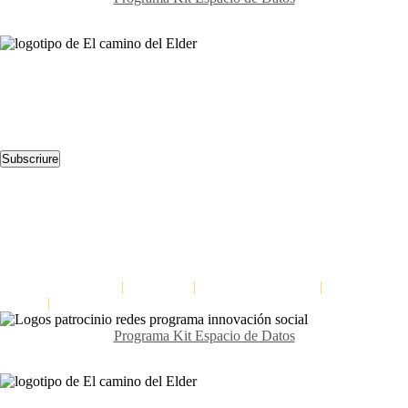
Contacta’ns
Avda. Meridiana 335, Barcelona
(+34) 659 270 448
info@elcaminodelelder.com
Segueix-nos
Subscriure
Llegeix-nos
Dinàmica per millorar l’escolta en els equips: Escoltar a tres nivells
Formació per a la cultura del feedback
Dinàmica per a distingir fets d’interpretacions: L’escala de les
inferències
El Camino del Elder
|
Avis Legal
|
Política de privacitat
|
Política de
cookies
|
Declaració d'accessibilitat
Programa Kit Espacio de Datos
Contacta’ns