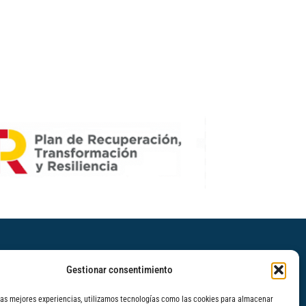
Léenos
Gestionar consentimiento
Dinámica para mejorar la escucha en
las mejores experiencias, utilizamos tecnologías como las cookies para almacenar