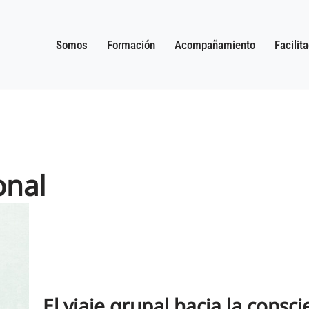
Somos
Formación
Acompañamiento
Facilit
onal
El viaje grupal hacia la consci