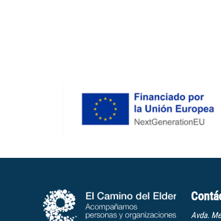
Contá
Avda. Me