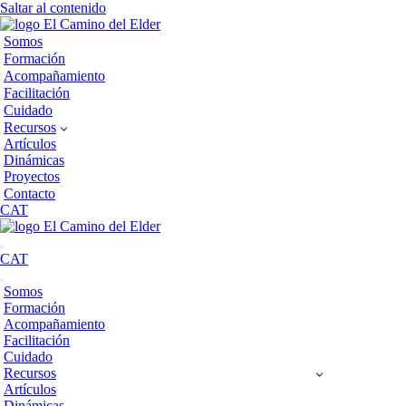
Saltar al contenido
Somos
Formación
Acompañamiento
Facilitación
Cuidado
Recursos
Artículos
Dinámicas
Proyectos
Contacto
CAT
Menú
CAT
de
navegación
Menú
Somos
de
Formación
navegación
Acompañamiento
Facilitación
Cuidado
Recursos
Artículos
Dinámicas