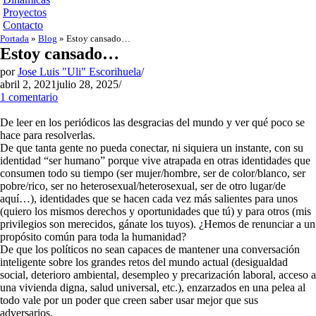
Proyectos
Contacto
Portada
»
Blog
»
Estoy cansado…
Estoy cansado…
por
Jose Luis "Uli" Escorihuela
abril 2, 2021
julio 28, 2025
1 comentario
De leer en los periódicos las desgracias del mundo y ver qué poco se
hace para resolverlas.
De que tanta gente no pueda conectar, ni siquiera un instante, con su
identidad “ser humano” porque vive atrapada en otras identidades que
consumen todo su tiempo (ser mujer/hombre, ser de color/blanco, ser
pobre/rico, ser no heterosexual/heterosexual, ser de otro lugar/de
aquí…), identidades que se hacen cada vez más salientes para unos
(quiero los mismos derechos y oportunidades que tú) y para otros (mis
privilegios son merecidos, gánate los tuyos). ¿Hemos de renunciar a un
propósito común para toda la humanidad?
De que los políticos no sean capaces de mantener una conversación
inteligente sobre los grandes retos del mundo actual (desigualdad
social, deterioro ambiental, desempleo y precarización laboral, acceso a
una vivienda digna, salud universal, etc.), enzarzados en una pelea al
todo vale por un poder que creen saber usar mejor que sus
adversarios.