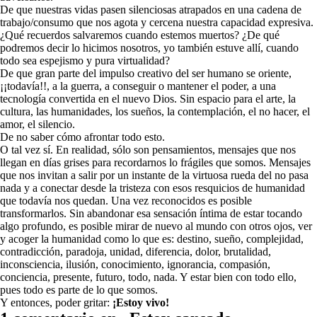
De que nuestras vidas pasen silenciosas atrapados en una cadena de
trabajo/consumo que nos agota y cercena nuestra capacidad expresiva.
¿Qué recuerdos salvaremos cuando estemos muertos? ¿De qué
podremos decir lo hicimos nosotros, yo también estuve allí, cuando
todo sea espejismo y pura virtualidad?
De que gran parte del impulso creativo del ser humano se oriente,
¡¡todavía!!, a la guerra, a conseguir o mantener el poder, a una
tecnología convertida en el nuevo Dios. Sin espacio para el arte, la
cultura, las humanidades, los sueños, la contemplación, el no hacer, el
amor, el silencio.
De no saber cómo afrontar todo esto.
O tal vez sí. En realidad, sólo son pensamientos, mensajes que nos
llegan en días grises para recordarnos lo frágiles que somos. Mensajes
que nos invitan a salir por un instante de la virtuosa rueda del no pasa
nada y a conectar desde la tristeza con esos resquicios de humanidad
que todavía nos quedan. Una vez reconocidos es posible
transformarlos. Sin abandonar esa sensación íntima de estar tocando
algo profundo, es posible mirar de nuevo al mundo con otros ojos, ver
y acoger la humanidad como lo que es: destino, sueño, complejidad,
contradicción, paradoja, unidad, diferencia, dolor, brutalidad,
inconsciencia, ilusión, conocimiento, ignorancia, compasión,
conciencia, presente, futuro, todo, nada. Y estar bien con todo ello,
pues todo es parte de lo que somos.
Y entonces, poder gritar:
¡Estoy vivo!