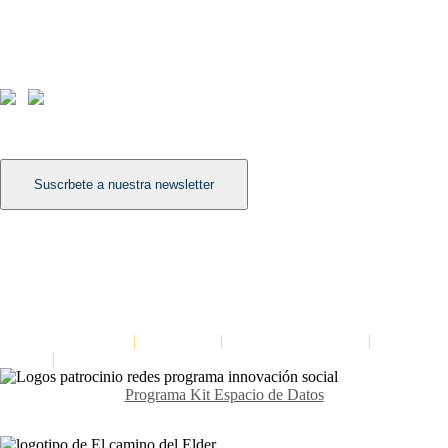
Contáctanos
Avda. Meridiana 335, Barcelona
(+34) 659 270 448
info@elcaminodelelder.com
Síguenos
Suscrbete a nuestra newsletter
Léenos
Dinámica para mejorar la escucha en equipos: Escuchar a tres niveles
Formación para la cultura del feedback
Dinámica para distinguir hechos de interpretaciones: La escalera de las
inferencias
El Camino del Elder
|
Aviso Legal
|
Política de Privacidad
|
Política de
cookies
|
Declaración de Accesibilidad
Programa Kit Espacio de Datos