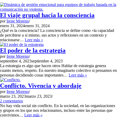
El viaje grupal hacia la consciencia
por
Irene Moreno
enero 31, 2024
enero 31, 2024
¿Qué es la consciencia? La consciencia se define como «la capacidad
de percibirse a si mismo, sus actos y reflexiones en un contexto y
El
relacionarse…
Leer más »
viaje
grupal
El poder de la estrategia
hacia
por
Irene Moreno
la
septiembre 4, 2023
septiembre 4, 2023
consciencia
La estrategia es algo que hacen otros Hablar de estrategia genera
cuanto menos, respeto. En nuestro imaginario colectivo si pensamos en
El
personas decidiendo cosas importantes…
Leer más »
poder
de
Conflicto. Vivencia y abordaje
la
por
Irene Moreno
estrategia
marzo 23, 2023
marzo 23, 2023
2 comentarios
No hay vida social sin conflicto. En la sociedad, en las organizaciones
y grupos en los que nos relacionamos, incluso entre las personas que
Conflicto.
convivimos…
Leer más »