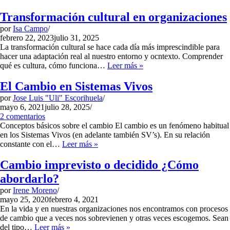
Vivencia
y
Transformación cultural en organizaciones
abordaje
por
Isa Campo
febrero 22, 2023
julio 31, 2025
La transformación cultural se hace cada día más imprescindible para
hacer una adaptación real al nuestro entorno y ocntexto. Comprender
Transformación
qué es cultura, cómo funciona…
Leer más »
cultural
en
El Cambio en Sistemas Vivos
organizaciones
por
Jose Luis "Uli" Escorihuela
mayo 6, 2021
julio 28, 2025
2 comentarios
Conceptos básicos sobre el cambio El cambio es un fenómeno habitual
en los Sistemas Vivos (en adelante también SV’s). En su relación
El
constante con el…
Leer más »
Cambio
en
Cambio imprevisto o decidido ¿Cómo
Sistemas
abordarlo?
Vivos
por
Irene Moreno
mayo 25, 2020
febrero 4, 2021
En la vida y en nuestras organizaciones nos encontramos con procesos
de cambio que a veces nos sobrevienen y otras veces escogemos. Sean
Cambio
del tipo…
Leer más »