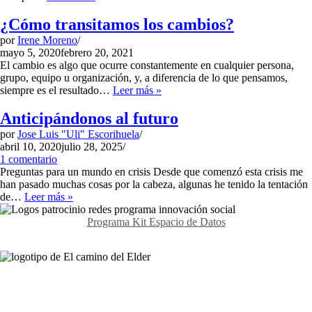
imprevisto
o
¿Cómo transitamos los cambios?
decidido
por
Irene Moreno
¿Cómo
mayo 5, 2020
febrero 20, 2021
abordarlo?
El cambio es algo que ocurre constantemente en cualquier persona,
grupo, equipo u organización, y, a diferencia de lo que pensamos,
¿Cómo
siempre es el resultado…
Leer más »
transitamos
los
Anticipándonos al futuro
cambios?
por
Jose Luis "Uli" Escorihuela
abril 10, 2020
julio 28, 2025
1 comentario
Preguntas para un mundo en crisis Desde que comenzó esta crisis me
han pasado muchas cosas por la cabeza, algunas he tenido la tentación
Anticipándonos
de…
Leer más »
al
futuro
Programa Kit Espacio de Datos
Contáctanos
Avda. Meridiana 335, Barcelona
(+34) 659 270 448
info@elcaminodelelder.com