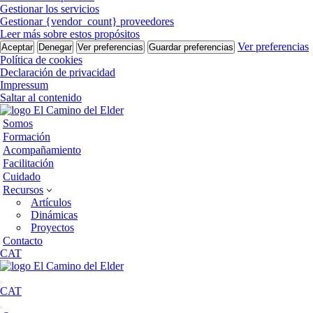
Gestionar los servicios
Gestionar {vendor_count} proveedores
Leer más sobre estos propósitos
Ver preferencias
Aceptar
Denegar
Ver preferencias
Guardar preferencias
Política de cookies
Declaración de privacidad
Impressum
Saltar al contenido
Somos
Formación
Acompañamiento
Facilitación
Cuidado
Recursos
Artículos
Dinámicas
Proyectos
Contacto
CAT
Menú
CAT
de
navegación
Menú