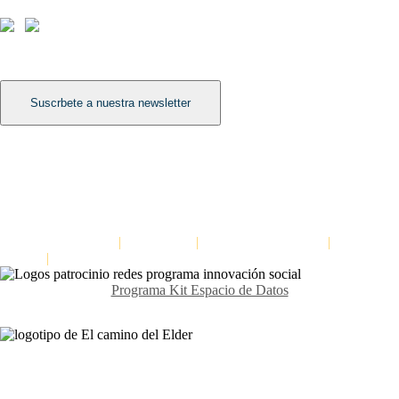
Síguenos
Suscrbete a nuestra newsletter
Léenos
Dinámica para mejorar la escucha en equipos: Escuchar a tres niveles
Formación para la cultura del feedback
Dinámica para distinguir hechos de interpretaciones: La escalera de las
inferencias
El Camino del Elder
|
Aviso Legal
|
Política de Privacidad
|
Política de
cookies
|
Declaración de Accesibilidad
Programa Kit Espacio de Datos
Contáctanos
Avda. Meridiana 335, Barcelona
(+34) 659 270 448
info@elcaminodelelder.com