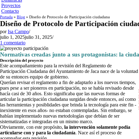
Proyectos
Contacto
Portada
»
Blog
»
Diseño de Protocolo de Participación ciudadana
Diseño de Protocolo de Participación ciud
por
Isa Campo
julio 1, 2025
julio 31, 2025
1 comentario
Normativas creadas junto a sus protagonistas: la ciud
Descripción del proyecto
Este acompañamiento para la revisión del Reglamento de
Participación Ciudadana del Ayuntamiento de Jaca nace de la voluntad
de su entonces equipo de gobierno.
Querían revisar el reglamento a fin de adaptarlo a los nuevos tiempos,
pues pese a ser pioneros en participación, no se había revisado desde
hacía casi de 30 años. Esto significaba que las nuevas formas de
articular la participación ciudadana surgidas desde entonces, así como
las herramientas y posiblidades que brinda la tecnología para este fin -
inexistente en esos años- no estaban contempladas. Sin embargo, se
habían implementado nuevas metodologías que debían de ser
sistematizadas e integradas en un mismo marco.
Obviamente, con este propósito,
la intervención solamente podía
articularse con y para la ciudadanía
. Nace así el proceso de
acompañar esta revisión.