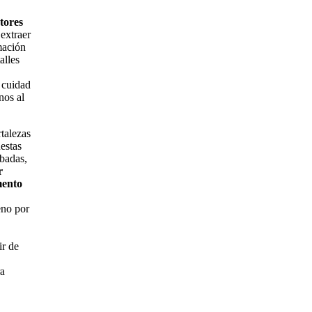
tores
 extraer
mación
alles
a cuidad
nos al
rtalezas
estas
abadas,
r
mento
eno por
ir de
ra