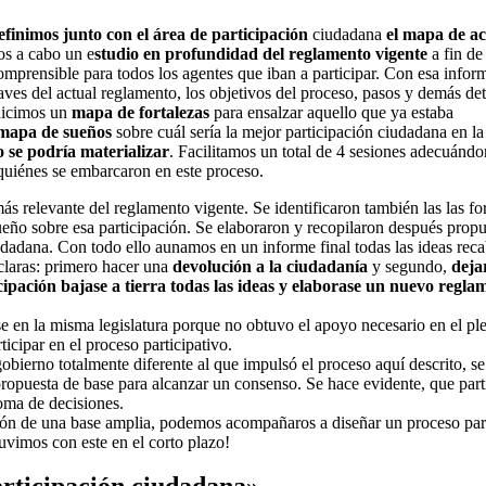
efinimos junto con el área de participación
ciudadana
el mapa de ac
os a cabo un e
studio en profundidad del reglamento vigente
a fin de
mprensible para todos los agentes que iban a participar. Con esa infor
laves del actual reglamento, los objetivos del proceso, pasos y demás det
 hicimos un
mapa de fortalezas
para ensalzar aquello que ya estaba
mapa de sueños
sobre cuál sería la mejor participación ciudadana en l
 se podría materializar
. Facilitamos un total de 4 sesiones adecuándo
 quiénes se embarcaron en este proceso.
ás relevante del reglamento vigente. Se identificaron también las las fo
sueño sobre esa participación. Se elaboraron y recopilaron después propu
dadana. Con todo ello aunamos en un informe final todas las ideas rec
 claras: primero hacer una
devolución a la ciudadanía
y segundo,
deja
ipación bajase a tierra todas las ideas y elaborase un nuevo regla
e en la misma legislatura porque no obtuvo el apoyo necesario en el pl
icipar en el proceso participativo.
 gobierno totalmente diferente al que impulsó el proceso aquí descrito, se
ropuesta de base para alcanzar un consenso. Se hace evidente, que part
oma de decisiones.
ación de una base amplia, podemos acompañaros a diseñar un proceso pa
uvimos con este en el corto plazo!