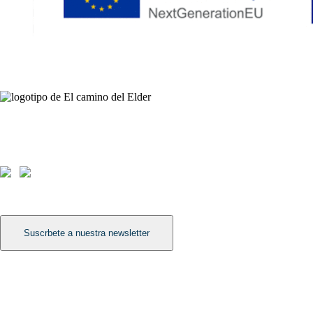
Contáctanos
Avda. Meridiana 335, Barcelona
(+34) 659 270 448
info@elcaminodelelder.com
Síguenos
Suscrbete a nuestra newsletter
Léenos
Dinámica para mejorar la escucha en equipos: Escuchar a tres niveles
Formación para la cultura del feedback
Dinámica para distinguir hechos de interpretaciones: La escalera de las 