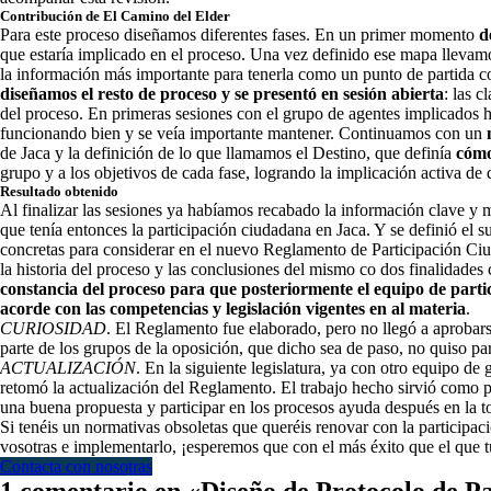
Contribución de El Camino del Elder
Para este proceso diseñamos diferentes fases. En un primer momento
d
que estaría implicado en el proceso. Una vez definido ese mapa llevam
la información más importante para tenerla como un punto de partida co
diseñamos el resto de proceso y
se presentó en sesión abierta
: las c
del proceso. En primeras sesiones con el grupo de agentes implicados
funcionando bien y se veía importante mantener. Continuamos con un
de Jaca y la definición de lo que llamamos el Destino, que definía
cómo
grupo y a los objetivos de cada fase, logrando la implicación activa de
Resultado obtenido
Al finalizar las sesiones ya habíamos recabado la información clave y m
que tenía entonces la participación ciudadana en Jaca. Y se definió el 
concretas para considerar en el nuevo Reglamento de Participación Ciu
la historia del proceso y las conclusiones del mismo co dos finalidades
constancia del proceso para que posteriormente el equipo de partic
acorde con las competencias y legislación vigentes en al materia
.
CURIOSIDAD
. El Reglamento fue elaborado, pero no llegó a aprobars
parte de los grupos de la oposición, que dicho sea de paso, no quiso part
ACTUALIZACIÓN
. En la siguiente legislatura, ya con otro equipo de
retomó la actualización del Reglamento. El trabajo hecho sirvió como p
una buena propuesta y participar en los procesos ayuda después en la t
Si tenéis un normativas obsoletas que queréis renovar con la particip
vosotras e implementarlo, ¡esperemos que con el más éxito que el que t
Contacta con nosotras