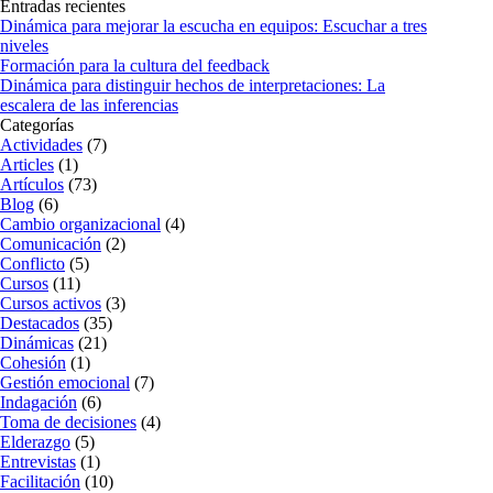
Entradas recientes
Dinámica para mejorar la escucha en equipos: Escuchar a tres
niveles
Formación para la cultura del feedback
Dinámica para distinguir hechos de interpretaciones: La
escalera de las inferencias
Categorías
Actividades
(7)
Articles
(1)
Artículos
(73)
Blog
(6)
Cambio organizacional
(4)
Comunicación
(2)
Conflicto
(5)
Cursos
(11)
Cursos activos
(3)
Destacados
(35)
Dinámicas
(21)
Cohesión
(1)
Gestión emocional
(7)
Indagación
(6)
Toma de decisiones
(4)
Elderazgo
(5)
Entrevistas
(1)
Facilitación
(10)