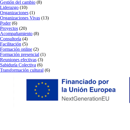
Gestión del cambio
(8)
Liderazgo
(10)
Organizaciones
(1)
Organizaciones Vivas
(13)
Poder
(6)
Proyectos
(20)
Acompañamiento
(8)
Consultoría
(4)
Facilitación
(5)
Formación online
(2)
Formación presencial
(1)
Reuniones efectivas
(3)
Sabiduría Colectiva
(6)
Transformación cultural
(6)