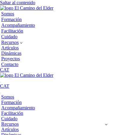
Saltar al contenido
Somos
Formación
Acompañamiento
Facilitación
Cuidado
Recursos
Artículos
Dinámicas
Proyectos
Contacto
CAT
Menú
CAT
de
navegación
Menú
Somos
de
Formación
navegación
Acompañamiento
Facilitación
Cuidado
Recursos
Artículos
Dinámicas