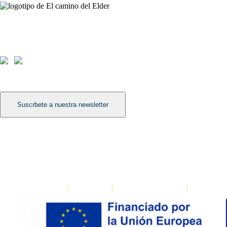
Contáctanos
Avda. Meridiana 335, Barcelona
(+34) 659 270 448
info@elcaminodelelder.com
Síguenos
Suscrbete a nuestra newsletter
Léenos
Dinámica para mejorar la escucha en equipos: Escuchar a tres niveles
Formación para la cultura del feedback
Dinámica para distinguir hechos de interpretaciones: La escalera de las 
El Camino del Elder
|
Aviso Legal
|
Política de Privacidad
|
Política de