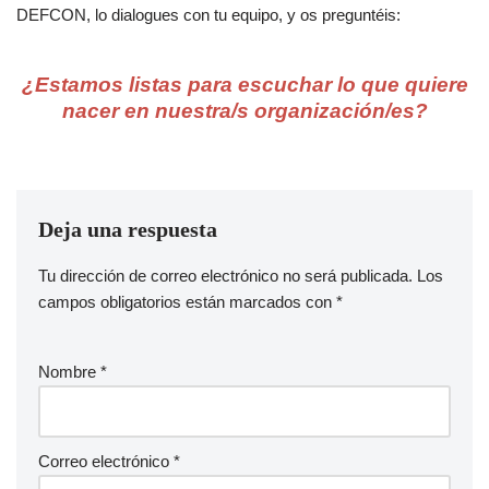
DEFCON, lo dialogues con tu equipo, y os preguntéis:
¿Estamos listas para escuchar lo que quiere
nacer en nuestra/s organización/es?
Deja una respuesta
Tu dirección de correo electrónico no será publicada.
A
Los
campos obligatorios están marcados con
lt
*
e
r
Nombre
*
n
a
ti
v
Correo electrónico
*
e