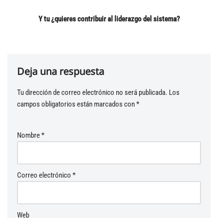
Y tu ¿quieres contribuir al liderazgo del sistema?
Deja una respuesta
Tu dirección de correo electrónico no será publicada.
A
Los
campos obligatorios están marcados con
lt
*
e
r
Nombre
*
n
a
ti
v
Correo electrónico
*
e
:
Web