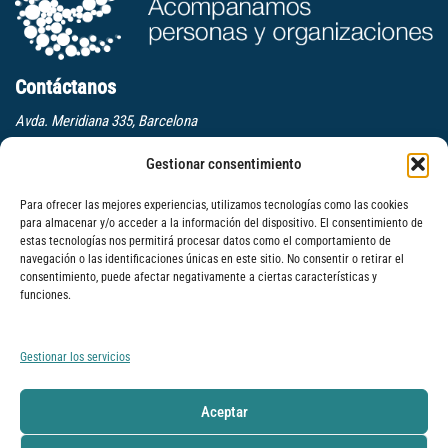
Contáctanos
Avda. Meridiana 335, Barcelona
(+34) 659 270 448
Gestionar consentimiento
info@elcaminodelelder.com
Síguenos
Para ofrecer las mejores experiencias, utilizamos tecnologías como las cookies
para almacenar y/o acceder a la información del dispositivo. El consentimiento de
estas tecnologías nos permitirá procesar datos como el comportamiento de
navegación o las identificaciones únicas en este sitio. No consentir o retirar el
consentimiento, puede afectar negativamente a ciertas características y
Suscrbete a nuestra newsletter
funciones.
Léenos
Gestionar los servicios
Dinámica para mejorar la escucha en equipos: Escuchar a tres niveles
Formación para la cultura del feedback
Aceptar
Dinámica para distinguir hechos de interpretaciones: La escalera de las