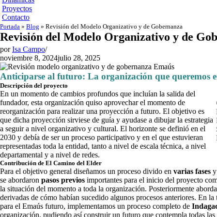
Proyectos
Contacto
Portada
»
Blog
»
Revisión del Modelo Organizativo y de Gobernanza
Revisión del Modelo Organizativo y de Go
por
Isa Campo
noviembre 8, 2024
julio 28, 2025
Anticiparse al futuro: La organización que queremos e
Descripción del proyecto
En un momento de cambios profundos que incluían la salida del
fundador, esta organización quiso aprovechar el momento de
reorganización para realizar una proyección a futuro. El objetivo es
que dicha proyección sirviese de guía y ayudase a dibujar la estrategia
a seguir a nivel organizativo y cultural. El horizonte se definió en el
2030 y debía de ser un proceso participativo y en el que estuvieran
representadas toda la entidad, tanto a nivel de escala técnica, a nivel
departamental y a nivel de redes.
Contribución de El Camino del Elder
Para el objetivo general diseñamos un proceso divido en
varias fases
y 
se abordaron
pasos previos
importantes para el inicio del proyecto como
la situación del momento a toda la organización. Posteriormente abor
derivadas de cómo habían sucedido algunos procesos anteriores. En la te
para el Emaús futuro, implementamos un proceso completo de
Indagac
organización, pudiendo así construir un futuro que contempla todas las 