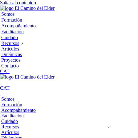
Saltar al contenido
Somos
Formación
Acompañamiento
Facilitación
Cuidado
Recursos
Artículos
Dinámicas
Proyectos
Contacto
CAT
Menú
CAT
de
navegación
Menú
Somos
de
Formación
navegación
Acompañamiento
Facilitación
Cuidado
Recursos
Artículos
Dinámicas