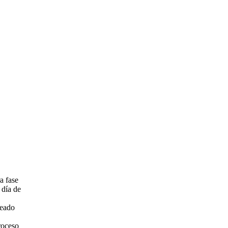
a fase
 día de
seado
roceso