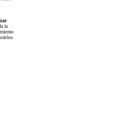
zar
a la
amiento
modelos