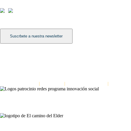
info@elcaminodelelder.com
Síguenos
Suscrbete a nuestra newsletter
Léenos
Dinámica para mejorar la escucha en equipos: Escuchar a tres niveles
Formación para la cultura del feedback
Dinámica para distinguir hechos de interpretaciones: La escalera de las 
El Camino del Elder
|
Aviso Legal
|
Política de Privacidad
|
Política de
Contáctanos
Avda. Meridiana 335, Barcelona