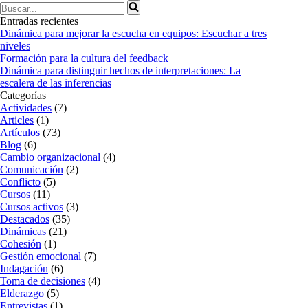
Buscar...
Entradas recientes
Dinámica para mejorar la escucha en equipos: Escuchar a tres
niveles
Formación para la cultura del feedback
Dinámica para distinguir hechos de interpretaciones: La
escalera de las inferencias
Categorías
Actividades
(7)
Articles
(1)
Artículos
(73)
Blog
(6)
Cambio organizacional
(4)
Comunicación
(2)
Conflicto
(5)
Cursos
(11)
Cursos activos
(3)
Destacados
(35)
Dinámicas
(21)
Cohesión
(1)
Gestión emocional
(7)
Indagación
(6)
Toma de decisiones
(4)
Elderazgo
(5)
Entrevistas
(1)