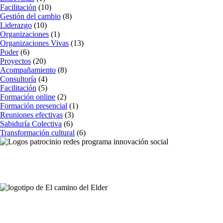
Facilitación
(10)
Gestión del cambio
(8)
Liderazgo
(10)
Organizaciones
(1)
Organizaciones Vivas
(13)
Poder
(6)
Proyectos
(20)
Acompañamiento
(8)
Consultoría
(4)
Facilitación
(5)
Formación online
(2)
Formación presencial
(1)
Reuniones efectivas
(3)
Sabiduría Colectiva
(6)
Transformación cultural
(6)
Contáctanos
Avda. Meridiana 335, Barcelona
(+34) 659 270 448