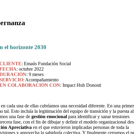
bernanza
n el horizonte 2030
CLIENTE
: Emaús Fundación Social
FECHA
: octubre 2022
DURACIÓN
: 9 meses
SERVICIO
: Acompañamiento
EN COLABORACIÓN CON
: Impact Hub Donosti
en cada una de ellas cubríamos una necesidad diferente. En una primer
 tal. Esto incluía la legitimación del equipo de transición y la puesta al
damos una fase de
gestión emocional
para identificar y sanar tensiones
rcera fase, con el fin de dibujar y definir el modelo organizacional de
ión Apreciativa
en el que estuvieron implicadas personas de toda la
visiones y aprovecha la sabiduría colectiva. Y finalmente cerramos el p