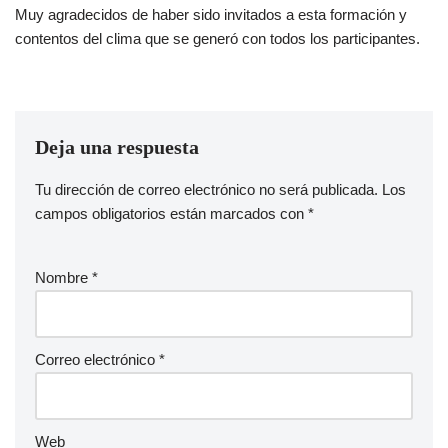
Muy agradecidos de haber sido invitados a esta formación y
contentos del clima que se generó con todos los participantes.
Deja una respuesta
Tu dirección de correo electrónico no será publicada.
A
Los
campos obligatorios están marcados con
lt
*
e
r
Nombre
*
n
a
ti
v
Correo electrónico
*
e
:
Web