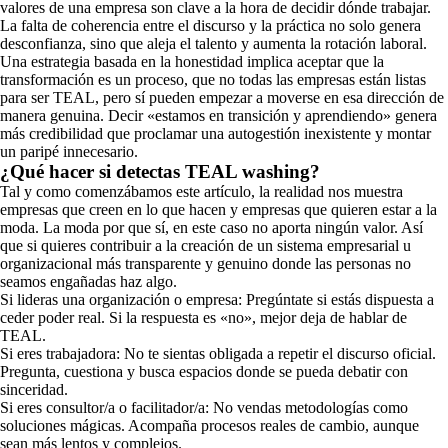
valores de una empresa son clave a la hora de decidir dónde trabajar.
La falta de coherencia entre el discurso y la práctica no solo genera
desconfianza, sino que aleja el talento y aumenta la rotación laboral.
Una estrategia basada en la honestidad implica aceptar que la
transformación es un proceso, que no todas las empresas están listas
para ser TEAL, pero sí pueden empezar a moverse en esa dirección de
manera genuina. Decir «estamos en transición y aprendiendo» genera
más credibilidad que proclamar una autogestión inexistente y montar
un paripé innecesario.
¿Qué hacer si detectas TEAL washing?
Tal y como comenzábamos este artículo, la realidad nos muestra
empresas que creen en lo que hacen y empresas que quieren estar a la
moda. La moda por que sí, en este caso no aporta ningún valor. Así
que si quieres contribuir a la creación de un sistema empresarial u
organizacional más transparente y genuino donde las personas no
seamos engañadas haz algo.
Si lideras una organización o empresa: Pregúntate si estás dispuesta a
ceder poder real. Si la respuesta es «no», mejor deja de hablar de
TEAL.
Si eres trabajadora: No te sientas obligada a repetir el discurso oficial.
Pregunta, cuestiona y busca espacios donde se pueda debatir con
sinceridad.
Si eres consultor/a o facilitador/a: No vendas metodologías como
soluciones mágicas. Acompaña procesos reales de cambio, aunque
sean más lentos y complejos.