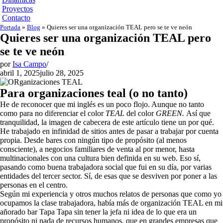
Proyectos
Contacto
Portada
»
Blog
»
Quieres ser una organización TEAL pero se te ve neón
Quieres ser una organización TEAL pero
se te ve neón
por
Isa Campo
abril 1, 2025
julio 28, 2025
Para organizaciones teal (o no tanto)
He de reconocer que mi inglés es un poco flojo. Aunque no tanto
como para no diferenciar el color
TEAL
del color
GREEN.
Así que
tranquilidad, la imagen de cabecera de este artículo tiene un por qué.
He trabajado en infinidad de sitios antes de pasar a trabajar por cuenta
propia. Desde bares con ningún tipo de propósito (al menos
consciente), a negocios familiares de venta al por menor, hasta
multinacionales con una cultura bien definida en su web. Eso sí,
pasando como buena trabajadora social que fui en su día, por varias
entidades del tercer sector. Sí, de esas que se desviven por poner a las
personas en el centro.
Según mi experiencia y otros muchos relatos de personas que como yo
ocupamos la clase trabajadora, había más de organización TEAL en mi
añorado bar Tapa Tapa sin tener la jefa ni idea de lo que era un
propósito ni nada de recursos humanos, que en grandes empresas que