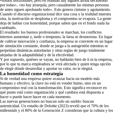
«somos horizontales, pero en realidad hay alguien arriba decidiendo
por todas», «no hay jerarquía, pero casualmente las mismas personas
de antes siguen aprobando todo». Esto genera cinismo y agotamiento.
Cuando el discurso organizacional dice una cosa y la realidad muestra
otra, la motivación se desploma y el compromiso se evapora. La gente
deja de hablar con honestidad, porque saben que en el fondo nada ha
cambiado.
El resultado: los buenos profesionales se marchan, los conflictos
internos aumentan y, tarde o temprano, la farsa se desmorona. En lugar
de cultivar innovación y confianza, la empresa se convierte en un lugar
de simulación constante, donde se juega a la autogestión mientras se
perpetúan dinámicas autoritarias y otras reglas de juego totalmente
alejadas de la adaptabilidad y de la efectividad.
Y por supuesto, quiénes se vayan, no hablarán bien de ti ni tu empresa,
por lo que tu marca empleadora se verá afectada y quien tenga opción
de elegir dónde desarrollar y aportar su valor, no te elegirá.
La honestidad como estrategia
Si de verdad una empresa quiere avanzar hacia un modelo más
humano y efectivo, la clave no está en vender humo, sino en un
compromiso real con la transformación. Esto significa reconocer en
qué punto está como organización y qué cambios está dispuesta a
hacer o puede hacer hacer en cada momento.
Las nuevas generaciones no buscan solo un sueldo: buscan
autenticidad. Un estudio de Deloitte (2023) reveló que el 70% de los
millennials y el 80% de la Generación Z consideran que la cultura y los