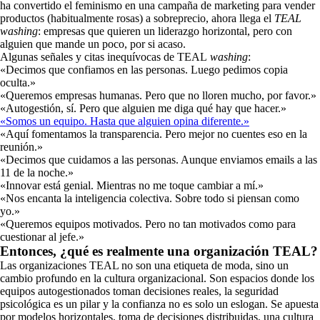
ha convertido el feminismo en una campaña de marketing para vender
productos (habitualmente rosas) a sobreprecio, ahora llega el
TEAL
washing
: empresas que quieren un liderazgo horizontal, pero con
alguien que mande un poco, por si acaso.
Algunas señales y citas inequívocas de TEAL
washing
:
«Decimos que confiamos en las personas. Luego pedimos copia
oculta.»
«Queremos empresas humanas. Pero que no lloren mucho, por favor.»
«Autogestión, sí. Pero que alguien me diga qué hay que hacer.»
«Somos un equipo. Hasta que alguien opina diferente.»
«Aquí fomentamos la transparencia. Pero mejor no cuentes eso en la
reunión.»
«Decimos que cuidamos a las personas. Aunque enviamos emails a las
11 de la noche.»
«Innovar está genial. Mientras no me toque cambiar a mí.»
«Nos encanta la inteligencia colectiva. Sobre todo si piensan como
yo.»
«Queremos equipos motivados. Pero no tan motivados como para
cuestionar al jefe.»
Entonces, ¿qué es realmente una organización TEAL?
Las organizaciones TEAL no son una etiqueta de moda, sino un
cambio profundo en la cultura organizacional. Son espacios donde los
equipos autogestionados toman decisiones reales, la seguridad
psicológica es un pilar y la confianza no es solo un eslogan. Se apuesta
por modelos horizontales, toma de decisiones distribuidas, una cultura