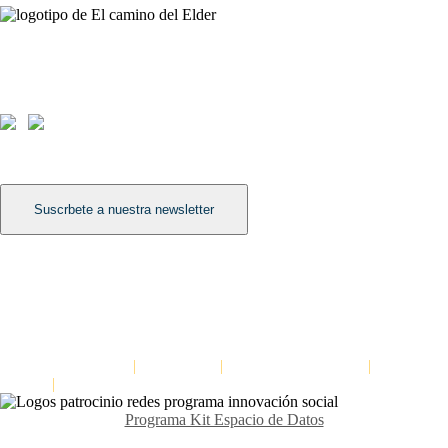
Contáctanos
Avda. Meridiana 335, Barcelona
(+34) 659 270 448
info@elcaminodelelder.com
Síguenos
Suscrbete a nuestra newsletter
Léenos
Dinámica para mejorar la escucha en equipos: Escuchar a tres niveles
Formación para la cultura del feedback
Dinámica para distinguir hechos de interpretaciones: La escalera de las
inferencias
El Camino del Elder
|
Aviso Legal
|
Política de Privacidad
|
Política de
cookies
|
Declaración de Accesibilidad
Programa Kit Espacio de Datos