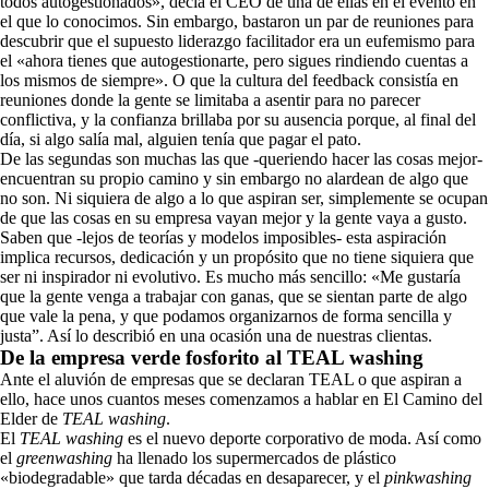
todos autogestionados», decía el CEO de una de ellas en el evento en
el que lo conocimos. Sin embargo, bastaron un par de reuniones para
descubrir que el supuesto liderazgo facilitador era un eufemismo para
el «ahora tienes que autogestionarte, pero sigues rindiendo cuentas a
los mismos de siempre». O que la cultura del feedback consistía en
reuniones donde la gente se limitaba a asentir para no parecer
conflictiva, y la confianza brillaba por su ausencia porque, al final del
día, si algo salía mal, alguien tenía que pagar el pato.
De las segundas son muchas las que -queriendo hacer las cosas mejor-
encuentran su propio camino y sin embargo no alardean de algo que
no son. Ni siquiera de algo a lo que aspiran ser, simplemente se ocupan
de que las cosas en su empresa vayan mejor y la gente vaya a gusto.
Saben que -lejos de teorías y modelos imposibles- esta aspiración
implica recursos, dedicación y un propósito que no tiene siquiera que
ser ni inspirador ni evolutivo. Es mucho más sencillo: «Me gustaría
que la gente venga a trabajar con ganas, que se sientan parte de algo
que vale la pena, y que podamos organizarnos de forma sencilla y
justa”. Así lo describió en una ocasión una de nuestras clientas.
De la empresa verde fosforito al TEAL washing
Ante el aluvión de empresas que se declaran TEAL o que aspiran a
ello, hace unos cuantos meses comenzamos a hablar en El Camino del
Elder de
TEAL washing
.
El
TEAL washing
es el nuevo deporte corporativo de moda. Así como
el
greenwashing
ha llenado los supermercados de plástico
«biodegradable» que tarda décadas en desaparecer, y el
pinkwashing