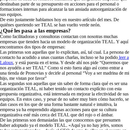
destinaban parte de su presupuesto en acciones para el personal o
formaciones internas para alcanzar la tan ansiada autoorganización de
sus equipos.
De esto justamente hablamos hoy en nuestro artículo del mes. De
quiénes queriendo ser TEAL se han vuelto verde neón.
¿Qué les pasa a las empresas?
Como facilitadoras y consultoras contactan con nosotras muchas
empresas que tienden hacia un modelo de organización TEAL. Y aquí
encontramos dos tipos de empresas:
Las primeras son aquellas que lo explicitan, así, tal cual. La persona de
contacto ha acudido a unas cuantas charlas, incluso se ha podido
leer a
Laloux
, y está puesta en el tema. Y desde ahí nos pide “Queremos que
nos ayudéis a ser TEAL” Como si esto fuera algo así como entrar a
una tienda de Pronovias y decirle al personal “Voy a ser madrina de mi
hijo, me vistan por favor”
Las segundas son aquellas que sin saber de forma clara qué es ser una
organización TEAL, ni haber tenido un contacto explícito con esta
propuesta organizativa, está interesada en mejorar la efectividad de sus
equipos. En estos caso, y pesar de no saber muy bien cómo hacerlo, se
dan casos en los que de una forma bastante natural e intuitiva, la
empresa ya ha emprendido algunas acciones para que su cultura
organizativa esté más cerca del TEAL que del rojo o el ámbar.
De las primeras son demasiadas las que conocemos que presumen
haber adoptado ya el modelo TEAL. «Aquí ya no hay jefes, somos