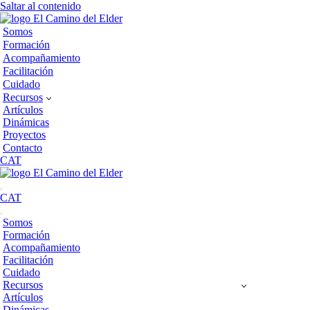
Saltar al contenido
Somos
Formación
Acompañamiento
Facilitación
Cuidado
Recursos
Artículos
Dinámicas
Proyectos
Contacto
CAT
Menú
CAT
de
navegación
Menú
Somos
de
Formación
navegación
Acompañamiento
Facilitación
Cuidado
Recursos
Artículos
Dinámicas